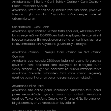
Asyabahis.com | Bahis - Canlı Bahis - Casino - Canlı Casino -
Poker – Yetenek Oyunları
Asyabahis, size tüm casino oyunlarının yanı sıra bahis, poker ve
tombala gibi oyunları Asyabahis güvencesiyle internet
ortamında sunar.
Spor Bahisleri - Canlı Bahis
Asyabahis spor bahisleri 20'den fazla spor dalı, 4000'den fazla
bahis seçeneği ve 100.000'den fazla karşılaşma ile size sürekli
heyecan sunuyor. En yüksek oranlar ve her an canlı karşılaşmalar
ile kazanma kapılarını Asyabahis güvencesiyle aralıyor.
Asyabahis Casino – Gerçek Canlı Casino ve Slot Casino
Oyunları
Asyabahis casinosunda 2500'den fazla slot oyunu ile şansınızı
çevirirken, canlı casinoda canlı krupiyeler ile blackjack, rulet,
sicbo, dragon & tiger ve baccarat ile sürekli kazanabilirsiniz.
Asyabahis üzerinde birbirinden farklı canlı casino seçeneği
üzerinde bu canlı oyunları oynama şansınız bulunmaktadır.
Asyabahis Online Poker
Asyabahis size online poker konusunda birbirinden farklı paralı
poker networkünde oynama imkanı sunmaktadır. Asyabahis
üzerinde Texas Hold'em, Omaha ve Omaha Hi/Lo ile oynarken
birçok promosyon ve rakebackten faydalanın.