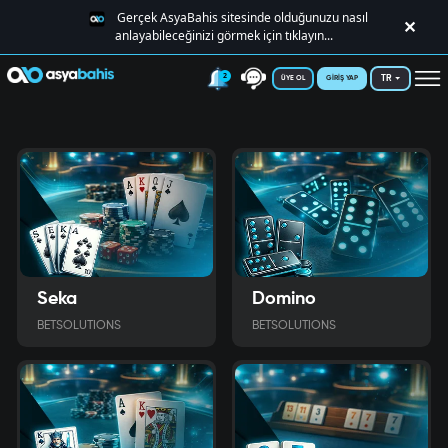
Gerçek AsyaBahis sitesinde olduğunuzu nasıl
✕
anlayabileceğinizi görmek için tıklayın...
2
TR
ÜYE OL
GİRİŞ YAP
Popüler
ve
Yeni
Casino
Oyunları
Seka
Domino
BETSOLUTIONS
BETSOLUTIONS