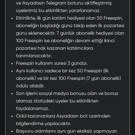
ve Asyadasın Telegram botunu aktifleştirmiş
üyelerimiz bu etkinlikten yararlanamaz.
Etkinlikte, ilk gün katılım hediyesi olan 50 Freespin,
aboneliğin başladığı günü takip eden ilk pazartesi
günü eklenecektir. 7 günlük abonelik hediyesi olan
100 Freespin ise aboneliğin devam ettiği ikinci
pazartesi hak kazanan katılımcılara
tanımlanacaktır.
Freespin kullanım süresi 3 gündür.
Aynı kullanıcı sadece bir kez 50 Freespin (ilk
abonelik) ve bir kez 100 Freespin (7 gün abonelik)
ödülü alabilir.
Son işlemi sosyal medya bonusu olan ve bonus
alamaz statüdeki üyeler bu etkinlikten
faydalanamaz.
Ödül kazananlara Asyadasın bot üzerinden
bilgilendirme yapılacaktır.
Başvuru adımlarını aynı gün eksiksiz yapmayan