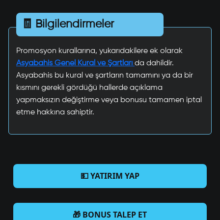
🧾 Bilgilendirmeler
Promosyon kurallarına, yukarıdakilere ek olarak
Asyabahis Genel Kural ve Şartları
da dahildir.
Asyabahis bu kural ve şartların tamamını ya da bir
kısmını gerekli gördüğü hallerde açıklama
yapmaksızın değiştirme veya bonusu tamamen iptal
etme hakkına sahiptir.
💵 YATIRIM YAP
🎁 BONUS TALEP ET